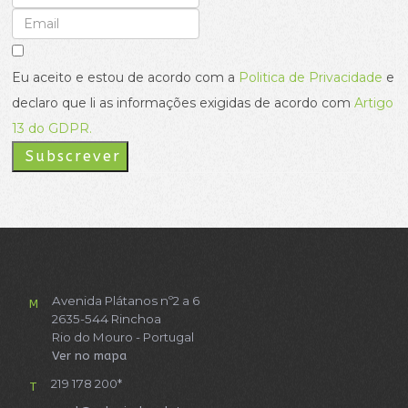
Eu aceito e estou de acordo com a
Politica de Privacidade
e
declaro que li as informações exigidas de acordo com
Artigo
13 do GDPR.
Subscrever
Avenida Plátanos nº2 a 6
M
2635-544 Rinchoa
Rio do Mouro - Portugal
Ver no mapa
219 178 200*
T