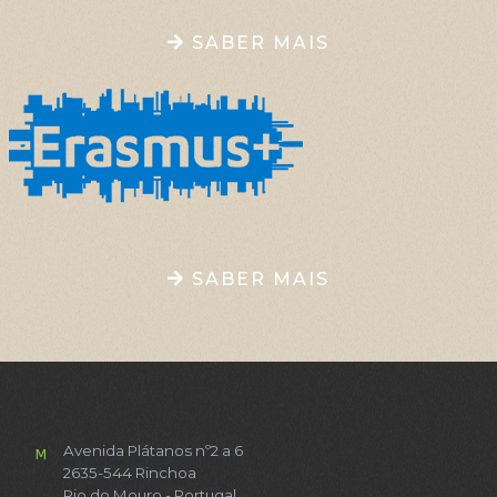
SABER MAIS
SABER MAIS
Avenida Plátanos nº2 a 6
M
2635-544 Rinchoa
Rio do Mouro - Portugal