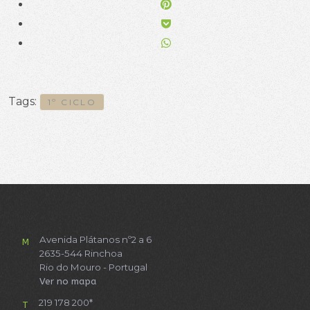
Tags:
1º CICLO
Avenida Plátanos nº2 a 6
M
2635-544 Rinchoa
Rio do Mouro - Portugal
Ver no mapa
219 178 200*
T