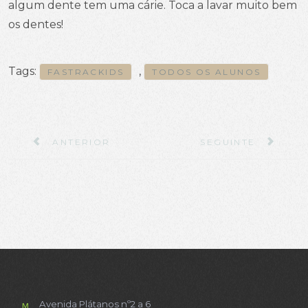
algum dente tem uma cárie. Toca a lavar muito bem
os dentes!
Tags:
,
FASTRACKIDS
TODOS OS ALUNOS
ARTIGO ANTERIOR: DE CARRO, AVIÃO OU FOGU
ARTIGO SEGUINTE: 
ANTERIOR
SEGUINTE
Avenida Plátanos nº2 a 6
M