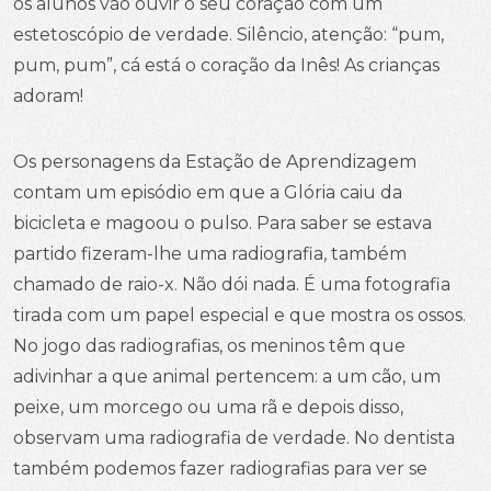
os alunos vão ouvir o seu coração com um
estetoscópio de verdade. Silêncio, atenção: “pum,
pum, pum”, cá está o coração da Inês! As crianças
adoram!
Os personagens da Estação de Aprendizagem
contam um episódio em que a Glória caiu da
bicicleta e magoou o pulso. Para saber se estava
partido fizeram-lhe uma radiografia, também
chamado de raio-x. Não dói nada. É uma fotografia
tirada com um papel especial e que mostra os ossos.
No jogo das radiografias, os meninos têm que
adivinhar a que animal pertencem: a um cão, um
peixe, um morcego ou uma rã e depois disso,
observam uma radiografia de verdade. No dentista
também podemos fazer radiografias para ver se