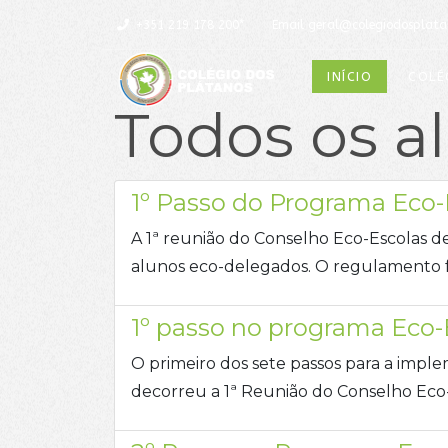
+351 219 178 200*
Email
geral@colegiodosplata
INÍCIO
COLÉ
Todos os a
1º Passo do Programa Eco-E
A 1ª reunião do Conselho Eco-Escolas d
alunos eco-delegados. O regulamento 
1º passo no programa Eco-
O primeiro dos sete passos para a imp
decorreu a 1ª Reunião do Conselho Eco-E