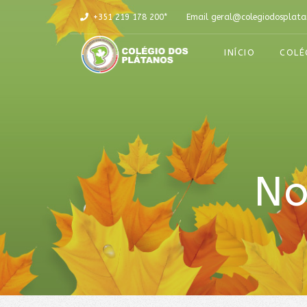
+351 219 178 200*
Email
geral@colegiodosplata
INÍCIO
COLÉ
No