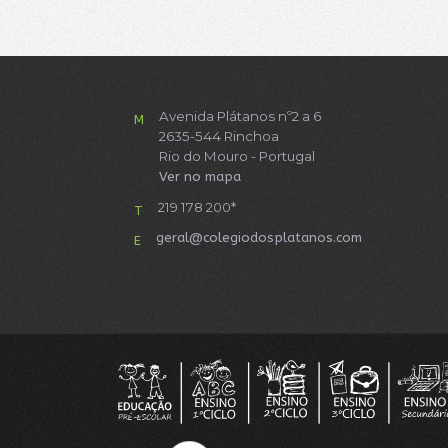
Avenida Plátanos nº2 a 6
M
2635-544 Rinchoa
Rio do Mouro - Portugal
Ver no mapa
219 178 200*
T
geral@colegiodosplatanos.com
E