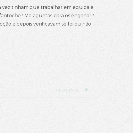
a vez tinham que trabalhar em equipa e
m fantoche? Malaguetas para os enganar?
ção e depois verificavam se foi ou não
ARTIGO SEGUINTE: COMO SÃO 
SEGUINTE